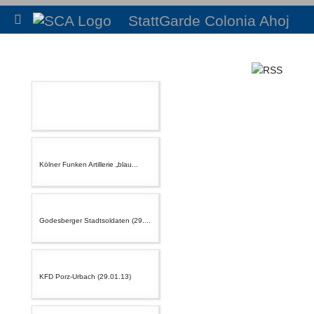
StattGarde Colonia Ahoj
Kölner Funken Artillerie „blau...
Godesberger Stadtsoldaten (29....
KFD Porz-Urbach (29.01.13)