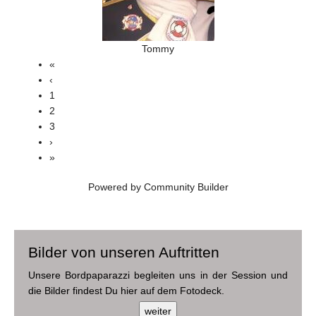
Tommy
«
‹
1
2
3
›
»
Powered by Community Builder
Bilder von unseren Auftritten
Unsere Bordpaparazzi begleiten uns in der Session und
die Bilder findest Du hier auf dem Fotodeck.