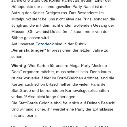
zahlreiche Stars des Kölner Karnevals freuen. Einer der
Höhepunkte der stimmungsvollen Party-Nacht ist der
Aufzug des Kölner Dreigestirns. Das Besondere: Im
Mittelpunkt steht bei uns nicht etwa der Prinz, sondern die
Jungfrau, die mit dem nicht enden wollenden Gesang der
Massen „Oh, wie bist Du schön…“ kaum mehr von der
Bühne gelassen wird.
Auf unserem
Fotodeck
sind in der Rubrik
„
Veranstaltungen
“ Impressionen der letzten Jahre zu
sehen.
Wichtig
: Wer Karten für unsere Mega-Party "Jeck op
Deck" ergattern möchte, muss schnell sein. Denn kaum
ist der Vorverkauf hier im Bord-Büdchen eröffnet, sind die
Karten auch schon blitzschnell an die vielen Fans der
StattGarde und befreundeten Karnevalsgesellschaften
verkauft! Also nicht lange überlegen...
Die StattGarde Colonia Ahoj freut sich auf Deinen Besuch!
Und wir sind sicher, ihr werdet eine Party der Extraklasse
mit uns feiern.