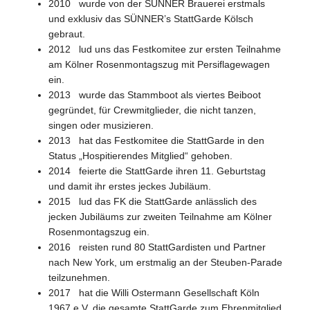
2010 wurde von der SÜNNER Brauerei erstmals
und exklusiv das SÜNNER’s StattGarde Kölsch
gebraut.
2012 lud uns das Festkomitee zur ersten Teilnahme
am Kölner Rosenmontagszug mit Persiflagewagen
ein.
2013 wurde das Stammboot als viertes Beiboot
gegründet, für Crewmitglieder, die nicht tanzen,
singen oder musizieren.
2013 hat das Festkomitee die StattGarde in den
Status „Hospitierendes Mitglied“ gehoben.
2014 feierte die StattGarde ihren 11. Geburtstag
und damit ihr erstes jeckes Jubiläum.
2015 lud das FK die StattGarde anlässlich des
jecken Jubiläums zur zweiten Teilnahme am Kölner
Rosenmontagszug ein.
2016 reisten rund 80 StattGardisten und Partner
nach New York, um erstmalig an der Steuben-Parade
teilzunehmen.
2017 hat die Willi Ostermann Gesellschaft Köln
1967 e.V. die gesamte StattGarde zum Ehrenmitglied